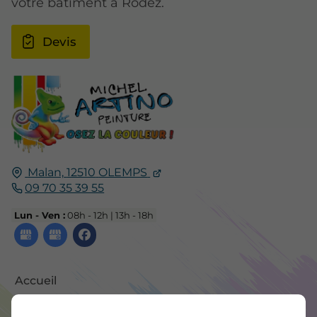
votre bâtiment à Rodez.
Devis
Malan,
12510
OLEMPS
09 70 35 39 55
Lun - Ven :
08h - 12h | 13h - 18h
Accueil
Contactez-nous