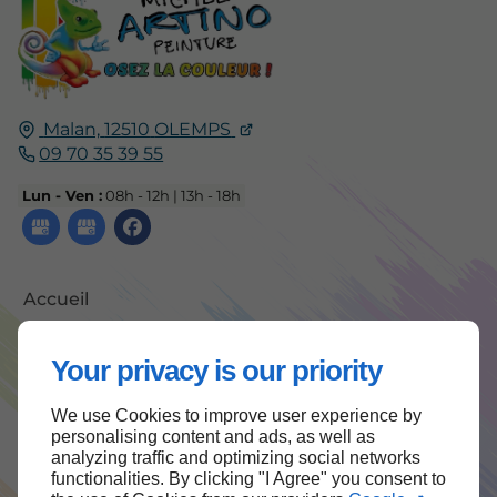
Malan,
12510
OLEMPS
09 70 35 39 55
Lun - Ven :
08h - 12h | 13h - 18h
Accueil
Contactez-nous
Your privacy is our priority
Mentions légales
Plan du site
We use Cookies to improve user experience by
personalising content and ads, as well as
analyzing traffic and optimizing social networks
functionalities. By clicking "I Agree" you consent to